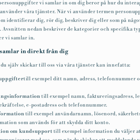
 personuppgifter vi samlar in om dig beror på hur du inter
använder våra tjänster. När vi använder termen personuppg
 identifierar dig, rör dig, beskriver dig eller som på någo
g. Avsnitten nedan beskriver de kategorier och specifika ty
r vi samlar in.
 samlar in direkt från dig
u själv skickar till oss via våra tjänster kan innefatta:
uppgifter
till exempel ditt namn, adress, telefonnummer o
ingsinformation
till exempel namn, faktureringsadress, l
ekräftelse, e-postadress och telefonnummer.
formation
till exempel användarnamn, lösenord, säkerhet
mation som används för att skydda ditt konto.
tion om kundsupport
till exempel information du väljer a