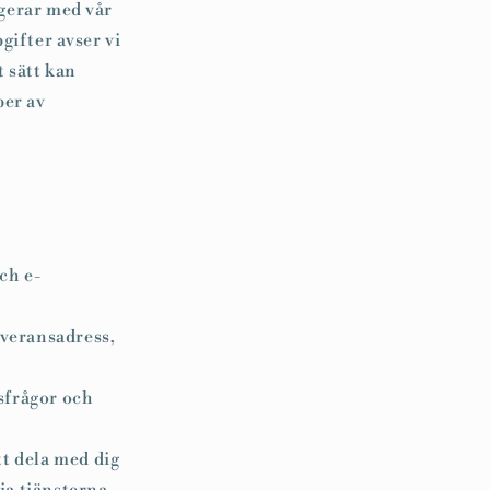
agerar med vår
ifter avser vi
t sätt kan
per av
ch e-
everansadress,
sfrågor och
tt dela med dig