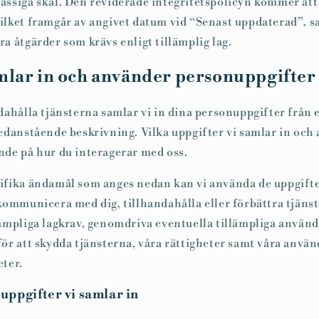
ässiga skäl. Den reviderade integritetspolicyn kommer att
ilket framgår av angivet datum vid “Senast uppdaterad”, s
a åtgärder som krävs enligt tillämplig lag.
mlar in och använder personuppgifter
ndahålla tjänsterna samlar vi in dina personuppgifter från
nedanstående beskrivning. Vilka uppgifter vi samlar in och
nde på hur du interagerar med oss.
ifika ändamål som anges nedan kan vi använda de uppgifte
 kommunicera med dig, tillhandahålla eller förbättra tjänst
lämpliga lagkrav, genomdriva eventuella tillämpliga använd
för att skydda tjänsterna, våra rättigheter samt våra anvä
eter.
uppgifter vi samlar in