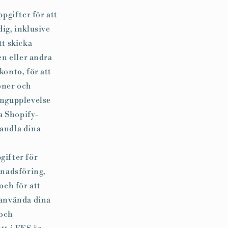
pgifter för att
dig, inklusive
tt skicka
en eller andra
konto, för att
oner och
pingupplevelse
a Shopify-
handla dina
gifter för
knadsföring,
och för att
t använda dina
 och