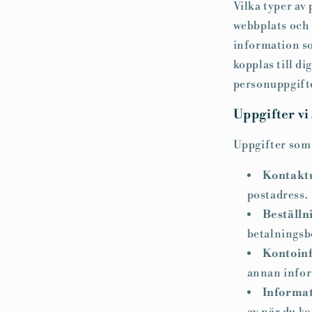
Vilka typer av
webbplats och 
information som
kopplas till di
personuppgifte
Uppgifter vi
Uppgifter som d
Kontakt
postadress.
Beställn
betalningsb
Kontoin
annan infor
Informa