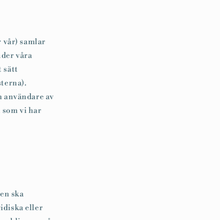
n
r vår) samlar
nder våra
 sätt
terna).
om användare av
 som vi har
den ska
idiska eller