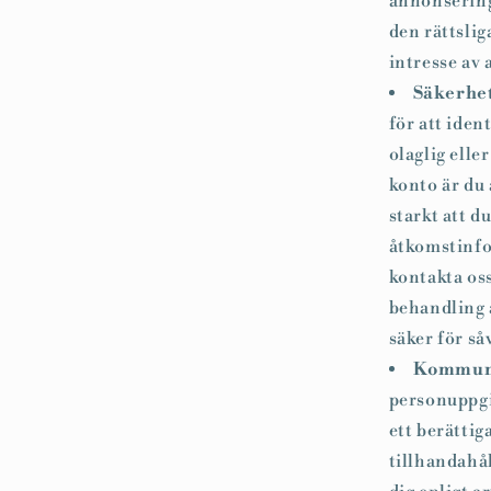
annonsering
den rättsli
intresse av 
Säkerhet
för att iden
olaglig elle
konto är du
starkt att d
åtkomstinfo
kontakta os
behandling a
säker för så
Kommunic
personuppgif
ett berättiga
tillhandahål