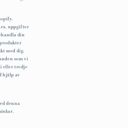
opify.
ex. uppgifter
behandla din
 produkter
akt med dig.
landen som vi
i eller tredje
 hjälp av
med denna
länkar.