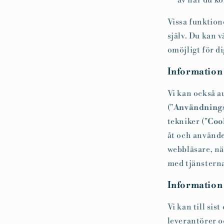
av när du k
Vissa funktione
själv. Du kan v
omöjligt för di
Information 
Vi kan också a
("
Användning
tekniker ("
Coo
åt och använde
webbläsare, nä
med tjänstern
Information v
Vi kan till sis
leverantörer o