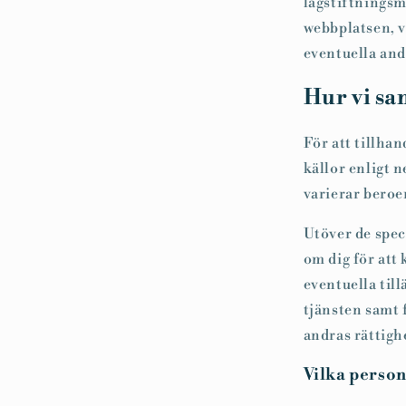
lagstiftningsm
webbplatsen, v
eventuella andr
Hur vi sa
För att tillha
källor enligt 
varierar beroe
Utöver de spec
om dig för att
eventuella til
tjänsten samt 
andras rättigh
Vilka person