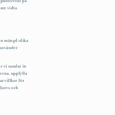
 publiceras på
amt vidta
 en mängd olika
 använder
r vi samlat in
erna, uppfylla
arvillkor för
ndares och