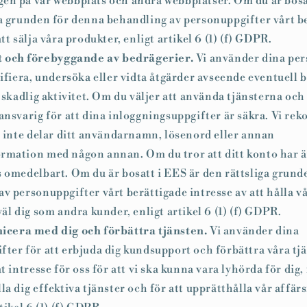
en på vår webbplats och andra webbplatser. Om du är bosa
ga grunden för denna behandling av personuppgifter vårt b
att sälja våra produkter, enligt artikel 6 (1) (f) GDPR.
 och förebyggande av bedrägerier.
Vi använder dina per
tifiera, undersöka eller vidta åtgärder avseende eventuell b
r skadlig aktivitet. Om du väljer att använda tjänsterna och 
 ansvarig för att dina inloggningsuppgifter är säkra. Vi r
u inte delar ditt användarnamn, lösenord eller annan
rmation med någon annan. Om du tror att ditt konto har ä
s omedelbart. Om du är bosatt i EES är den rättsliga grund
v personuppgifter vårt berättigade intresse av att hålla v
väl dig som andra kunder, enligt artikel 6 (1) (f) GDPR.
era med dig och förbättra tjänsten.
Vi använder dina
ter för att erbjuda dig kundsupport och förbättra våra tjä
t intresse för oss för att vi ska kunna vara lyhörda för dig, 
la dig effektiva tjänster och för att upprätthålla vår affä