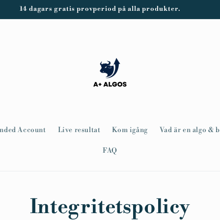
14 dagars gratis provperiod på alla produkter.
nded Account
Live resultat
Kom igång
Vad är en algo & 
FAQ
Integritetspolicy