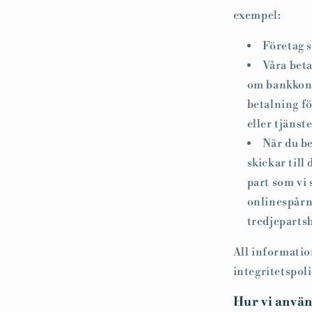
exempel:
Företag s
Våra bet
om bankkonto
betalning fö
eller tjänst
När du be
skickar till
part som vi
onlinespårn
tredjepartsb
All informatio
integritetspol
Hur vi anvä