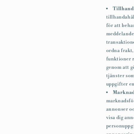
Tillhand
tillhandahål
för att beha
meddelanden 
transaktione
ordna frakt
funktioner r
genom att g
tjänster som
uppgifter e
Marknads
marknadsför
annonser oc
visa dig ann
personuppgif