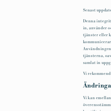
Senast uppdate
Denna integrit
in, använder o
tjänster eller
kommunicerar 
Användningen a
tjänsterna, oa
samlat in uppg
Vi rekommender
Ändringar
Vi kan emellan
överensstämma 