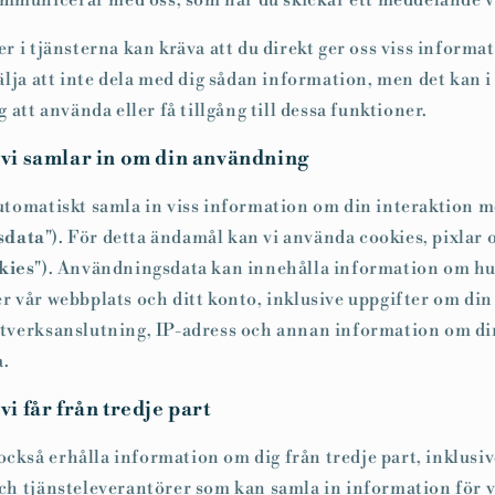
ommunicerar med oss, som när du skickar ett meddelande vi
r i tjänsterna kan kräva att du direkt ger oss viss informa
älja att inte dela med dig sådan information, men det kan i s
g att använda eller få tillgång till dessa funktioner.
vi samlar in om din användning
utomatiskt samla in viss information om din interaktion m
sdata
"). För detta ändamål kan vi använda cookies, pixlar
kies
"). Användningsdata kan innehålla information om h
r vår webbplats och ditt konto, inklusive uppgifter om din
tverksanslutning, IP-adress och annan information om di
a.
i får från tredje part
t också erhålla information om dig från tredje part, inklusi
ch tjänsteleverantörer som kan samla in information för vå