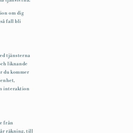
a tjänsterna.
tion om dig
å fall bli
ed tjänsterna
 och liknande
ur du kommer
 enhet,
n interaktion
ve från
r räkning, till