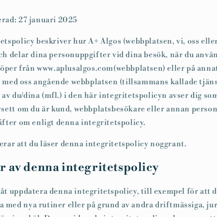
rad: 27 januari 2025
etspolicy beskriver hur A+ Algos (webbplatsen, vi, oss elle
ch delar dina personuppgifter vid dina besök, när du anvä
 köper från www.aplusalgos.com(webbplatsen) eller på annat
med oss angående webbplatsen (tillsammans kallade tjäns
v du/dina (mfl.) i den här integritetspolicyn avser dig s
vsett om du är kund, webbplatsbesökare eller annan person
ifter om enligt denna integritetspolicy.
ar att du läser denna integritetspolicy noggrant.
 av denna integritetspolicy
åt uppdatera denna integritetspolicy, till exempel för att 
med nya rutiner eller på grund av andra driftmässiga, jur