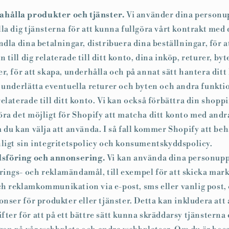
ahålla produkter och tjänster.
Vi använder dina personup
la dig tjänsterna för att kunna fullgöra vårt kontrakt med 
ndla dina betalningar, distribuera dina beställningar, för a
till dig relaterade till ditt konto, dina inköp, returer, byt
r, för att skapa, underhålla och på annat sätt hantera ditt 
, underlätta eventuella returer och byten och andra funkti
elaterade till ditt konto. Vi kan också förbättra din shop
öra det möjligt för Shopify att matcha ditt konto med andr
 du kan välja att använda. I så fall kommer Shopify att be
nligt sin integritetspolicy och konsumentskyddspolicy.
föring och annonsering.
Vi kan använda dina personupp
ings- och reklamändamål, till exempel för att skicka mar
h reklamkommunikation via e-post, sms eller vanlig post, 
onser för produkter eller tjänster. Detta kan inkludera at
ter för att på ett bättre sätt kunna skräddarsy tjänsterna