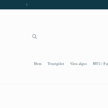
vidare
till
innehåll
Hem
Trustpilot
Våra algos
MT5 | Fu