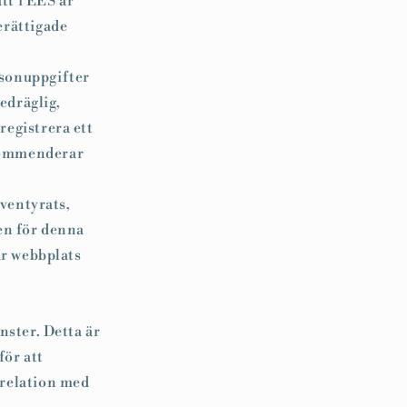
tt i EES är
erättigade
sonuppgifter
edräglig,
registrera ett
ekommenderar
ventyrats,
en för denna
år webbplats
nster. Detta är
för att
rsrelation med